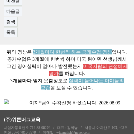
이전글
다음글
검색
목록
위의 영상은
3개월마다 한번씩 하는 공개수업 영상
입니다.
공개수업은 3개월에 한번씩 하며 미국 원어민 선생님께서
그간 영어실력이 얼마나 발전했는지
미국사람의 관점에서
평가
를 하십니다.
3개월마다 믿지 못할정도로
실력이 늘어나는 아이들의
춘춘*님이 수강신청 하셨습니다.
2026.08.09
모습
을 보실 수 있습니다.
이루*님이 수강신청 하셨습니다.
2026.08.09
이지*님이 수강신청 하셨습니다.
2026.08.09
김수*님이 수강신청 하셨습니다.
2026.08.09
심지*님이 수강신청 하셨습니다.
2026.08.09
(주)위튼버그교육
장수*님이 수강신청 하셨습니다.
2026.08.09
사업자등록번호 714-88-00276
/
대표 : 김희남
/
서울시 아차산로 103, 403호
전화 : 070-7010-7979
/
이메일 : wittenglish@naver.com