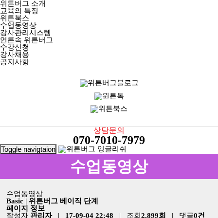
위튼버그 소개
교육의 특징
위튼북스
수업동영상
강사관리시스템
언론속 위튼버그
수강신청
강사채용
공지사항
상담문의
070-7010-7979
Toggle navigtaion
수업동영상
수업동영상
Basic | 위튼버그 베이직 단계
페이지 정보
작성자
관리자
|
17-09-04 22:48
| 조회
2,899회
| 댓글
0건