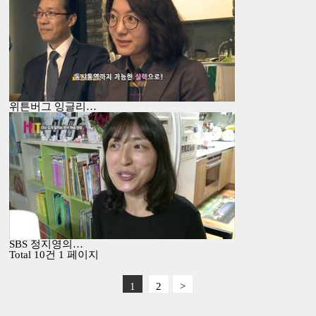
위튼버그 잉글리…
SBS 정지영의…
Total 10건
1 페이지
1
2
>
춘춘*님이 수강신청 하셨습니다.
2026.08.09