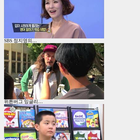
SBS 정지영의…
위튼버그 잉글리…