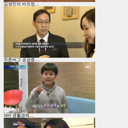
김생민의 비즈정…
위튼버그 궁금증…
SBS 생활경제…