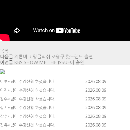
목록
다음글
위튼버그 잉글리쉬 조영구 핫트렌트 출연
이전글
KBS SHOW ME THE ISSUE에 출연
이루*님이 수강신청 하셨습니다.
2026.08.09
이지*님이 수강신청 하셨습니다.
2026.08.09
김수*님이 수강신청 하셨습니다.
2026.08.09
심지*님이 수강신청 하셨습니다.
2026.08.09
장수*님이 수강신청 하셨습니다.
2026.08.09
김유*님이 수강신청 하셨습니다.
2026.08.09