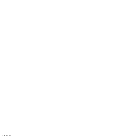
r.com