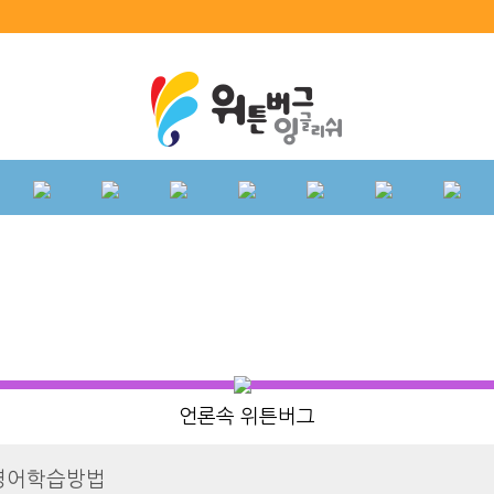
언론속 위튼버그
언론속 위튼버그
한 영어학습방법