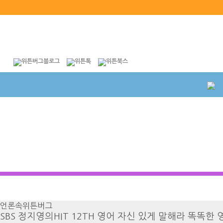
언론속위튼버그
SBS 정지영의HIT 12TH 영어 자신 있게 말해라 똑똑