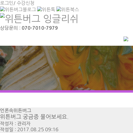
로그인
/
수강신청
상담문의 :
070-7010-7979
언론속위튼버그
위튼버그 궁금증 물어보세요.
작성자 :
관리자
작성일 : 2017.08.25 09:16