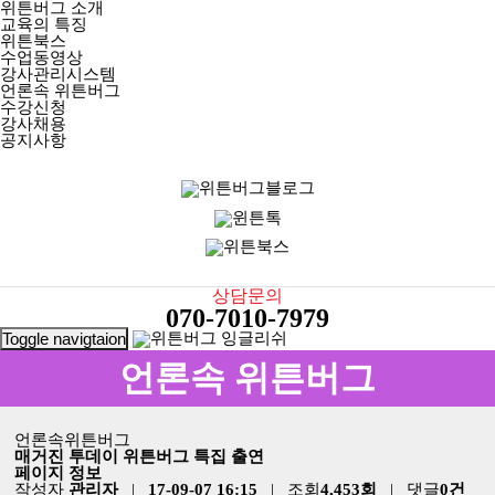
위튼버그 소개
교육의 특징
위튼북스
수업동영상
강사관리시스템
언론속 위튼버그
수강신청
강사채용
공지사항
상담문의
070-7010-7979
Toggle navigtaion
언론속 위튼버그
언론속위튼버그
매거진 투데이 위튼버그 특집 출연
페이지 정보
작성자
관리자
|
17-09-07 16:15
| 조회
4,453회
| 댓글
0건